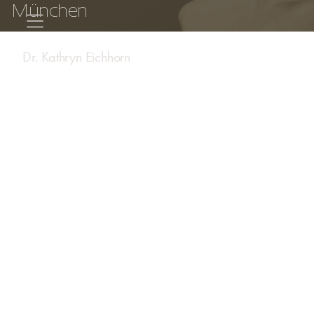
M
ü
n
c
h
e
n
Dr. Kathryn Eichhorn